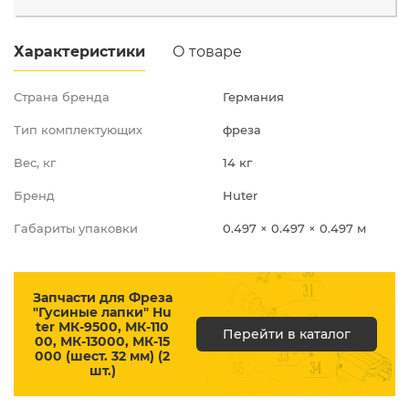
Мытищинский район,
Скоро в продаже
д.Грибки, ул.
Промышленная д.12
Характеристики
О товаре
Страна бренда
Германия
Тип комплектующих
фреза
Вес, кг
14 кг
Бренд
Huter
Габариты упаковки
0.497 × 0.497 × 0.497 м
Запчасти для Фреза
"Гусиные лапки" Hu
ter МК-9500, МК-110
Перейти в каталог
00, МК-13000, МК-15
000 (шест. 32 мм) (2
шт.)