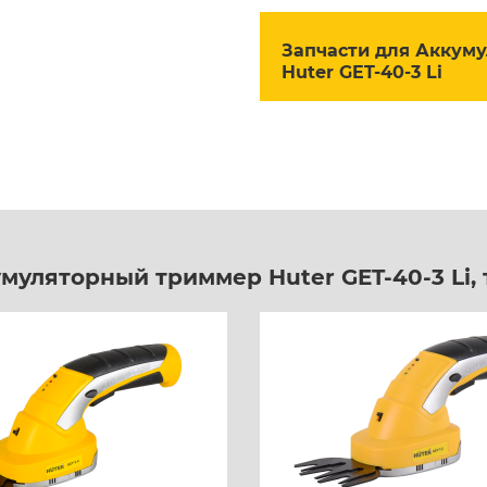
Запчасти для Аккум
Huter GET-40-3 Li
муляторный триммер Huter GET-40-3 Li,