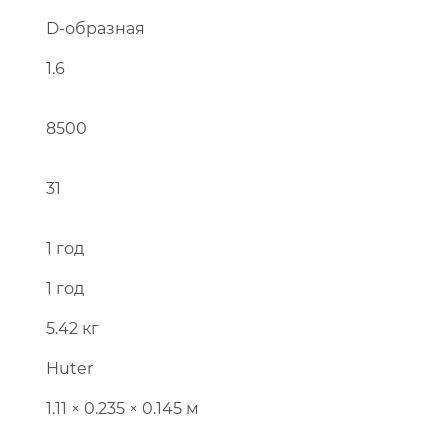
D-образная
1.6
Перейти в каталог
8500
31
1 год
1 год
5.42 кг
Huter
1.11 × 0.235 × 0.145 м