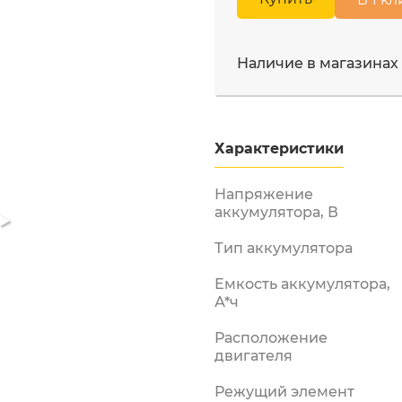
Бензорезы
Московская область, Мы
Двигатели
ул. Промышленная д.12
Наличие в магазинах
Измельчители
бензиновые
Лодочные моторы
Мотобуры
Характеристики
Мотопомпы
ы и
енная
Напряжение
Опрыскиватели
аккумулятора, В
бензиновые
Снегоуборщики
Тип аккумулятора
аккумуляторные
Емкость аккумулятора,
Снегоуборщики
А*ч
электрические
Электрические
Расположение
триммеры
двигателя
Электропилы
Режущий элемент