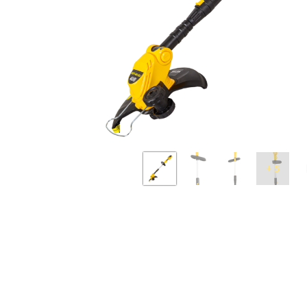
Бензопилы
Виброплиты
Дровоколы
Измельчители
электрические
Механические
газонокосилки
Мотокультиватор
сельскохозяйств
техника
+ 5
Опрыскиватели
аккумуляторные
Электрические
скарификаторы
Снегоуборщики
бензиновые
Электрические
воздуходувки