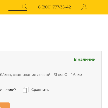
8 (800) 777-35-42
Регистрация
СОКОГО
ЭЛЕКТРОТЕХНИЧЕСКАЯ
ПРОДУКЦИЯ
В наличии
давления
Стабилизаторы напряжения
нский г.о., Горки
В наличии
 шоссе 31-й км, 34/1
 об/мин, скашивание леской - 31 cм, Ø – 1.6 мм
иастов, Западная
Осталась 1 штука
Сравнить
дешевле?
Осталось
д, 23с14
несколько штук
ик