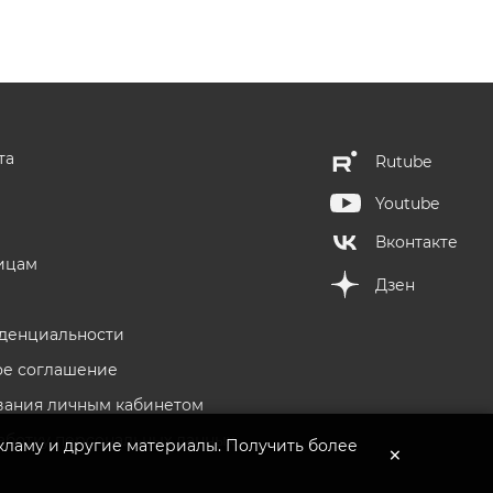
та
Rutube
Youtube
Вконтакте
ицам
Дзен
денциальности
ое соглашение
вания личным кабинетом
аботку персональных данных
кламу и другие материалы. Получить более
×