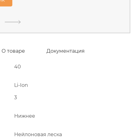
тищинский район, д.Грибки,
В наличии
О товаре
Документация
40
Li-Ion
3
Нижнее
Нейлоновая леска