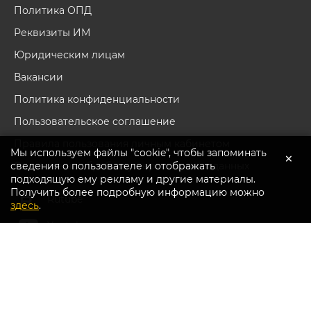
Политика ОПД
Реквизиты ИМ
Юридическим лицам
Вакансии
Политика конфиденциальности
Пользовательское соглашение
Правила пользования личным кабинетом
Мы используем файлы "cookie", чтобы запоминать
×
сведения о пользователе и отображать
Согласие на обработку персональных данных
подходящую ему рекламу и другие материалы.
Получить более подробную информацию можно
Перейти в каталог
Rutube
здесь
.
Youtube
Вконтакте
Дзен