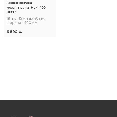
Газонокосилка
МОЙКИ ВЫСОКОГО ДАВЛЕНИЯ
механическая HLM-400
Huter
ЭЛЕКТРОТЕХНИЧЕСКАЯ
Компания
18 л, от 15 мм до 40 мм,
ПРОДУКЦИЯ
ширина - 400 мм
Поддержка и сервис
6 890 p.
Видео
8 (800) 777-35-42
бесплатно с мобильного
take@utake.ru