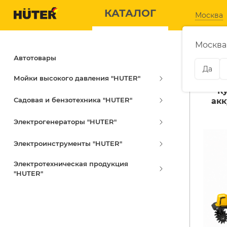
КАТАЛОГ
КАТАЛОГ
Москва
Москва
Автотовары
Моток
Да
Мойки высокого давления "HUTER"
К
Садовая и бензотехника "HUTER"
ЭЛЕКТРОГЕНЕРАТОРЫ
САДОВАЯ
ак
Электрогенераторы "HUTER"
Дизельные генераторы
Аккумуляторные
газонокосилки
Электроинструменты "HUTER"
Газовые генераторы
Аккумуляторные
Бензиновые генераторы
Электротехническая продукция
секаторы
"HUTER"
Инверторные генераторы
Бензиновые
воздуходувки
Расходные материалы
Бензиновые
скарификаторы