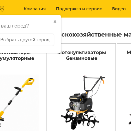
Компания
Поддержка и сервис
Видео
✖
 ваш город?
ультиваторы и сельскохозяйственные м
Выбрать другой город
ультиваторы
Мотокультиваторы
М
Вход
МОЙКИ ВЫ
 И БЕНЗОТЕХНИКА
кумуляторные
бензиновые
ДАВЛЕНИЯ
Аккумуляторные
Мойки высокого 
воздуходувки
Аксессуары
Аккумуляторные пилы
Аккумуляторные
триммеры и кусторезы
Бензиновые
триммеры
Бензогазонокосилки