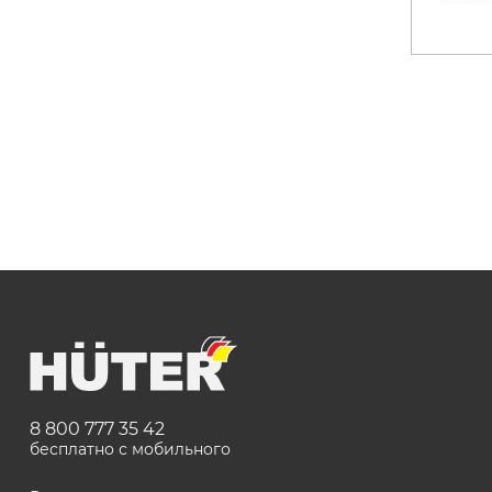
Бензопилы
Виброплиты
Дровоколы
Измельчители
электрические
Механические
газонокосилки
Мотокультиватор
сельскохозяйств
техника
Опрыскиватели
аккумуляторные
Электрические
скарификаторы
Снегоуборщики
бензиновые
8 800 777 35 42
бесплатно с мобильного
Электрические
воздуходувки