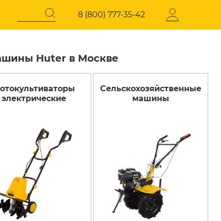
8 (800) 777-35-42
ашины Huter в Москве
отокультиваторы
Сельскохозяйственные
Регистрация
СОКОГО
ЭЛЕКТРОТЕХНИЧЕСКАЯ
электрические
машины
ПРОДУКЦИЯ
давления
Стабилизаторы напряжения