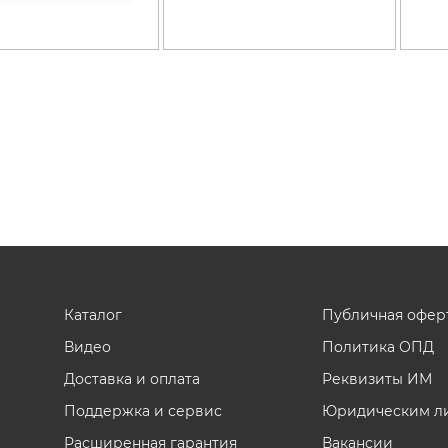
Бензорезы
Двигатели
Измельчители
бензиновые
Лодочные моторы
Мотобуры
Мотопомпы
ы и
енная
Опрыскиватели
бензиновые
Снегоуборщики
аккумуляторные
Каталог
Публичная офер
Снегоуборщики
электрические
Видео
Политика ОПД
Электрические
Доставка и оплата
Реквизиты ИМ
триммеры
Поддержка и сервис
Юридическим л
Электропилы
Расширенная гарантия
Вакансии