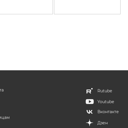
та
Rutube
Youtube
Вконтакте
ицам
Дзен