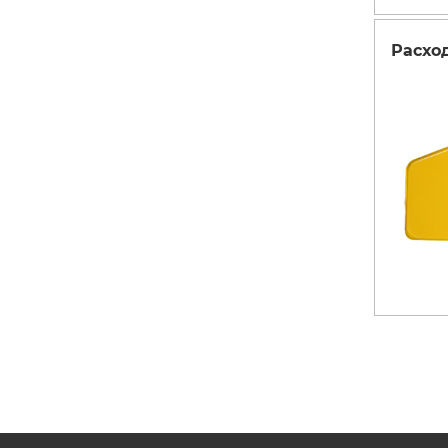
Бензопилы
Виброплиты
Расхо
Дровоколы
Измельчители
электрические
Механические
газонокосилки
Мотокультиватор
сельскохозяйств
техника
Опрыскиватели
аккумуляторные
Электрические
скарификаторы
Снегоуборщики
бензиновые
Электрические
воздуходувки