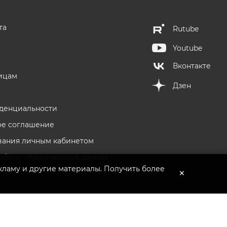
та
Rutube
Перейти в каталог
Youtube
Вконтакте
ицам
Дзен
денциальности
ое соглашение
вания личным кабинетом
аботку персональных данных
кламу и другие материалы. Получить более
×