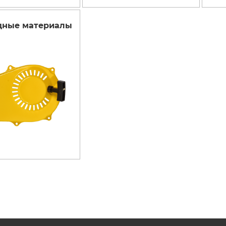
Бензорезы
дные материалы
Двигатели
Измельчители
бензиновые
Лодочные моторы
Мотобуры
Мотопомпы
ы и
енная
Опрыскиватели
бензиновые
Снегоуборщики
аккумуляторные
Снегоуборщики
электрические
Электрические
триммеры
Электропилы