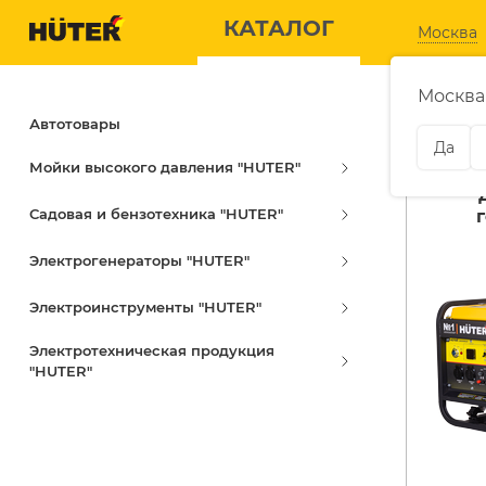
КАТАЛОГ
КАТАЛОГ
Москва
Москва
Автотовары
Генера
Да
Мойки высокого давления "HUTER"
Садовая и бензотехника "HUTER"
ЭЛЕКТРОГЕНЕРАТОРЫ
САДОВАЯ
Электрогенераторы "HUTER"
Дизельные генераторы
Аккумуляторные
газонокосилки
Электроинструменты "HUTER"
Газовые генераторы
Аккумуляторные
Бензиновые генераторы
Электротехническая продукция
секаторы
"HUTER"
Инверторные генераторы
Бензиновые
воздуходувки
Расходные материалы
Бензиновые
скарификаторы