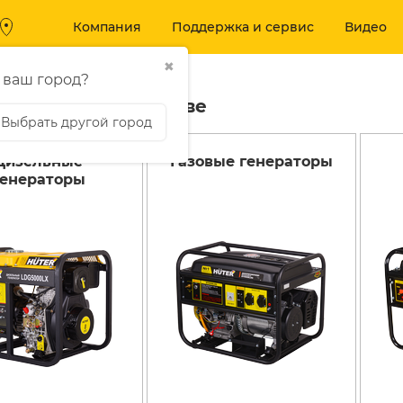
Компания
Поддержка и сервис
Видео
✖
 ваш город?
торы Huter в Москве
Выбрать другой город
Дизельные
Газовые генераторы
Вход
МОЙКИ ВЫ
 И БЕНЗОТЕХНИКА
генераторы
ДАВЛЕНИЯ
Аккумуляторные
Мойки высокого 
воздуходувки
Аксессуары
Аккумуляторные пилы
Аккумуляторные
триммеры и кусторезы
Бензиновые
триммеры
Бензогазонокосилки