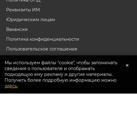
Политика ОПД
Реквизиты ИМ
Юридическим лицам
Вакансии
Политика конфиденциальности
Пользовательское соглашение
Правила пользования личным кабинетом
Мы используем файлы "cookie", чтобы запоминать
×
сведения о пользователе и отображать
Согласие на обработку персональных данных
подходящую ему рекламу и другие материалы.
Получить более подробную информацию можно
Перейти в каталог
Rutube
здесь
.
Youtube
Вконтакте
Дзен