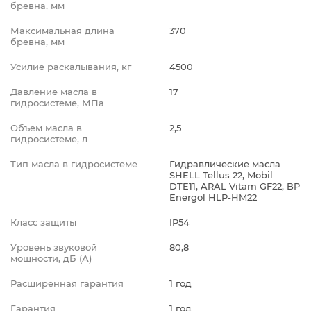
бревна, мм
Максимальная длина
370
бревна, мм
Усилие раскалывания, кг
4500
Давление масла в
17
гидросистеме, МПа
Объем масла в
2,5
гидросистеме, л
Тип масла в гидросистеме
Гидравлические масла
SHELL Tellus 22, Mobil
DTE11, ARAL Vitam GF22, BP
Energol HLP-HM22
Класс защиты
IP54
Уровень звуковой
80,8
мощности, дБ (А)
Расширенная гарантия
1 год
Гарантия
1 год