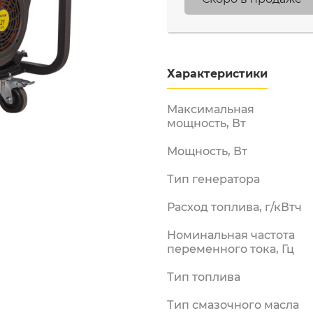
Бензорезы
Двигатели
Измельчители
бензиновые
Характеристики
Лодочные моторы
Максимальная
Мотобуры
мощность, Вт
Мотопомпы
ы и
енная
Мощность, Вт
Опрыскиватели
бензиновые
Тип генератора
Снегоуборщики
аккумуляторные
Расход топлива, г/кВтч
Снегоуборщики
Номинальная частота
электрические
переменного тока, Гц
Электрические
триммеры
Тип топлива
Электропилы
Тип смазочного масла