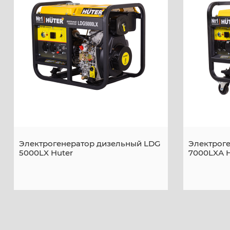
Электрогенератор дизельный LDG
Электрог
5000LX Huter
7000LXА H