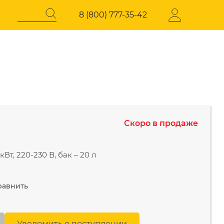
8 (800) 777-35-42
Регистрация
СОКОГО
ЭЛЕКТРОТЕХНИЧЕСКАЯ
ПРОДУКЦИЯ
Скоро в продаже
давления
Стабилизаторы напряжения
кВт, 220-230 В, бак – 20 л
равнить
Уведомить о поступлении