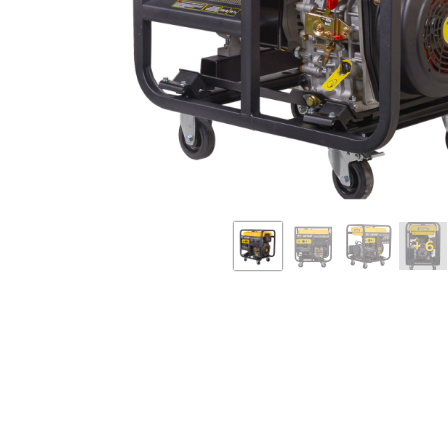
Бензопилы
Виброплиты
Дровоколы
Измельчители
электрические
Механические
газонокосилки
Мотокультиватор
сельскохозяйств
техника
+ 6
Опрыскиватели
аккумуляторные
Электрические
скарификаторы
Снегоуборщики
бензиновые
Электрические
воздуходувки