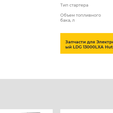
Тип стартера
Объем топливного
бака, л
Запчасти для Электр
ый LDG 13000LXА Hut