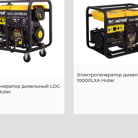
Электрогенератор дизе
10000LXА Huter
енератор дизельный LDG
uter