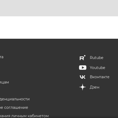
та
Rutube
Youtube
Вконтакте
ицам
Дзен
денциальности
ое соглашение
вания личным кабинетом