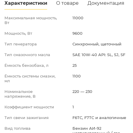
Характеристики
О товаре
Документация
Максимальная мощность,
11000
Вт
Мощность, Вт
9600
Тип генератора
Синхронный, щеточный
Тип смазочного масла
SAE 10W-40 API: SL, SJ, SF
Ёмкость бензобака, л
25
Ёмкость системы смазки,
1100
мл
Номинальное
220 — 230
напряжение, В
Коэффициент мощности
1
Тип свечи зажигания
F6TC, F7TC и аналогичные
Вид топлива
Бензин АИ-92
неэтилированный / газ