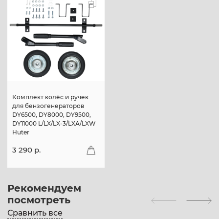
Комплект колёс и ручек
для бензогенераторов
DY6500, DY8000, DY9500,
DY11000 L/LX/LX-3/LXA/LXW
Huter
3 290 p.
Рекомендуем
посмотреть
Сравнить все