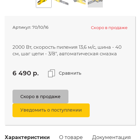
МОЙКИ ВЫСОКОГО ДАВЛЕНИЯ
ЭЛЕКТРОТЕХНИЧЕСКАЯ
Компания
ПРОДУКЦИЯ
Артикул:
70/10/16
Скоро в продаже
Поддержка и сервис
Видео
2000 Вт, скорость пиления 13,6 м/с, шина - 40
см, шаг цепи - 3/8", автоматическая смазка
8 (800) 777-35-42
6 490 p.
Сравнить
бесплатно с мобильного
take@utake.ru
Скоро в продаже
Уведомить о поступлении
Характеристики
О товаре
Документация