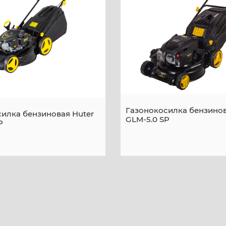
Газонокосилка бензинов
илка бензиновая Huter
GLM-5.0 SP
P