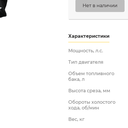
Нет в наличии
Бензорезы
Двигатели
Измельчители
бензиновые
Характеристики
Лодочные моторы
Мотобуры
Мощность, л.с.
Мотопомпы
ы и
енная
Тип двигателя
Опрыскиватели
бензиновые
Объем топливного
Снегоуборщики
бака, л
аккумуляторные
Высота среза, мм
Снегоуборщики
электрические
Обороты холостого
Электрические
хода, об/мин
триммеры
Вес, кг
Электропилы