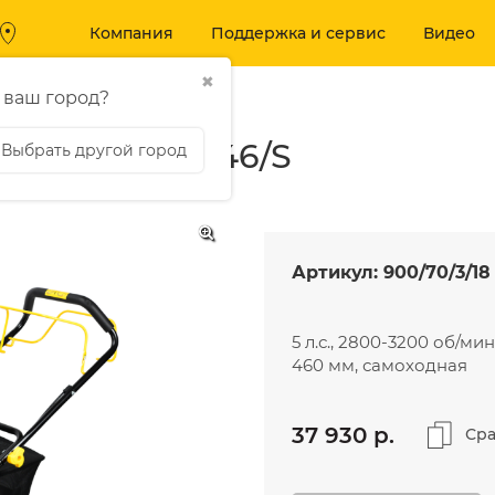
Компания
Поддержка и сервис
Видео
✖
ензогазонокосилки
 ваш город?
я Huter GLM-46/S
Выбрать другой город
Вход
МОЙКИ ВЫ
 И БЕНЗОТЕХНИКА
ДАВЛЕНИЯ
Артикул:
900/70/3/18
Аккумуляторные
Мойки высокого 
воздуходувки
Аксессуары
Аккумуляторные пилы
5 л.с., 2800-3200 об/ми
460 мм, самоходная
Аккумуляторные
триммеры и кусторезы
Бензиновые
37 930 p.
Сра
триммеры
Бензогазонокосилки