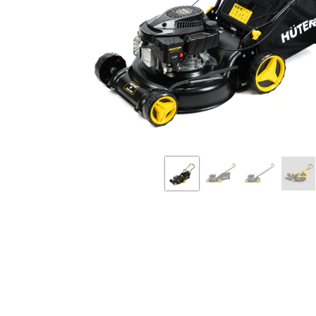
Бензопилы
Виброплиты
Дровоколы
Измельчители
электрические
Механические
газонокосилки
Мотокультиватор
сельскохозяйств
техника
+ 23
Опрыскиватели
аккумуляторные
Электрические
скарификаторы
Снегоуборщики
бензиновые
Электрические
воздуходувки