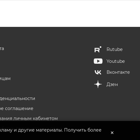
та
Rutube
Youtube
Вконтакте
ицам
Дзен
денциальности
ое соглашение
вания личным кабинетом
аботку персональных данных
кламу и другие материалы. Получить более
×