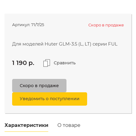
МОЙКИ ВЫСОКОГО ДАВЛЕНИЯ
ЭЛЕКТРОТЕХНИЧЕСКАЯ
Компания
ПРОДУКЦИЯ
Артикул:
71/7/25
Скоро в продаже
Поддержка и сервис
Видео
Для моделей Huter GLM-3.5 (L, LT) серии FUL
1 190 p.
8 (800) 777-35-42
Сравнить
бесплатно с мобильного
Скоро в продаже
take@utake.ru
Уведомить о поступлении
Характеристики
О товаре