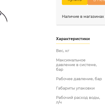
Московская область, Мы
Бензорезы
ул. Промышленная д.12
Двигатели
Наличие в магазинах
Измельчители
бензиновые
Лодочные моторы
Мотобуры
Характеристики
Мотопомпы
ы и
енная
Вес, кг
Опрыскиватели
бензиновые
Максимальное
Снегоуборщики
давление в системе,
аккумуляторные
бар
Снегоуборщики
Рабочее давление, бар
электрические
Электрические
Габариты упаковки
триммеры
Рабочий расход воды,
Электропилы
л/ч