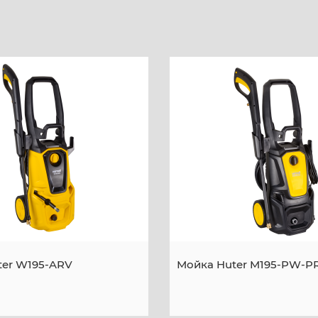
ter W195-ARV
Мойка Huter M195-PW-P