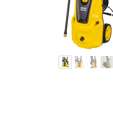
Бензопилы
Виброплиты
Дровоколы
Измельчители
электрические
Механические
газонокосилки
Мотокультиватор
сельскохозяйств
техника
+ 7
Опрыскиватели
аккумуляторные
Электрические
скарификаторы
Снегоуборщики
бензиновые
Электрические
воздуходувки