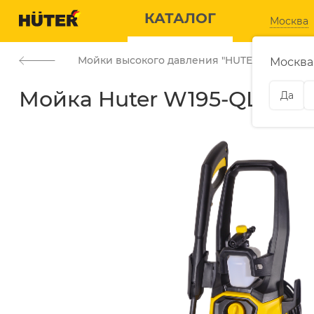
КАТАЛОГ
КАТАЛОГ
Москва
Мойки высокого давления "HUTER"
—
Москва
Мойка Huter W195-QL
Да
ЭЛЕКТРОГЕНЕРАТОРЫ
САДОВАЯ
Дизельные генераторы
Аккумуляторные
газонокосилки
Газовые генераторы
Аккумуляторные
Бензиновые генераторы
секаторы
Инверторные генераторы
Бензиновые
воздуходувки
Расходные материалы
Бензиновые
скарификаторы