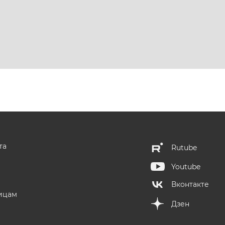
та
Rutube
Youtube
Вконтакте
ицам
Дзен