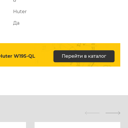
8
Huter
Да
Huter W195-QL
Перейти в каталог