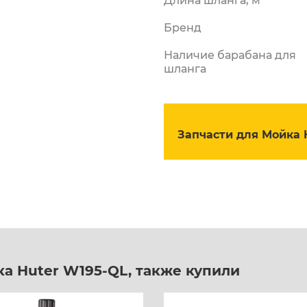
Длина шланга, м
Бренд
Наличие барабана для
шланга
Запчасти для Мойка 
а Huter W195-QL, также купили