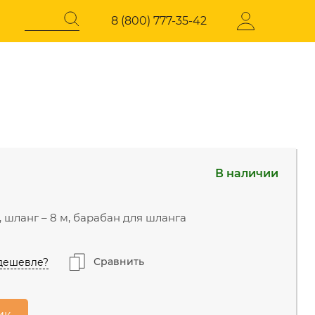
8 (800) 777-35-42
Регистрация
СОКОГО
ЭЛЕКТРОТЕХНИЧЕСКАЯ
ПРОДУКЦИЯ
В наличии
давления
Стабилизаторы напряжения
нский г.о., Горки
В наличии
 шоссе 31-й км, 34/1
/ч, шланг – 8 м, барабан для шланга
иастов, Западная
Скоро в продаже
Сравнить
дешевле?
д, 23с14
В наличии
ик