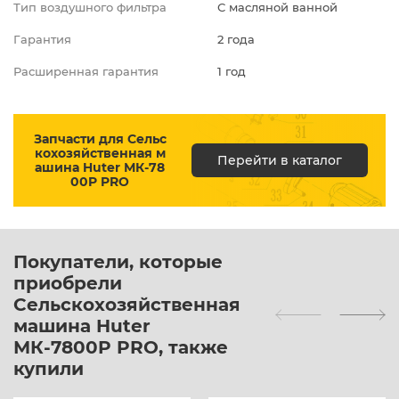
Тип воздушного фильтра
С масляной ванной
Гарантия
2 года
Расширенная гарантия
1 год
Запчасти для Сельс
кохозяйственная м
Перейти в каталог
ашина Huter МК-78
00P PRO
Покупатели, которые
приобрели
Сельскохозяйственная
машина Huter
МК-7800P PRO, также
купили