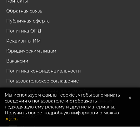
Контакты
Обратная связь
Публичная оферта
Политика ОПД
Реквизиты ИМ
Юридическим лицам
Вакансии
Политика конфиденциальности
Пользовательское соглашение
Правила пользования личным кабинетом
Мы используем файлы "cookie", чтобы запоминать
×
сведения о пользователе и отображать
Согласие на обработку персональных данных
подходящую ему рекламу и другие материалы.
Получить более подробную информацию можно
Перейти в каталог
Rutube
здесь
.
Youtube
Вконтакте