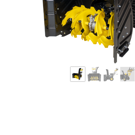
Бензопилы
Виброплиты
Дровоколы
Измельчители
электрические
Механические
газонокосилки
Мотокультиватор
сельскохозяйств
техника
+ 9
Опрыскиватели
аккумуляторные
Электрические
скарификаторы
Снегоуборщики
бензиновые
Электрические
воздуходувки