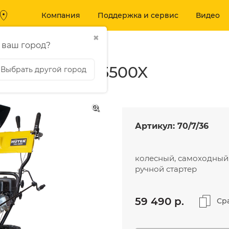
Компания
Поддержка и сервис
Видео
✖
негоуборщики бензиновые
 ваш город?
 Huter SGC 5500X
Выбрать другой город
Вход
МОЙКИ ВЫ
 И БЕНЗОТЕХНИКА
ДАВЛЕНИЯ
Артикул:
70/7/36
Аккумуляторные
Мойки высокого 
воздуходувки
Аксессуары
Аккумуляторные пилы
колесный, самоходный, 7.
ручной стартер
Аккумуляторные
триммеры и кусторезы
Бензиновые
59 490 p.
Ср
триммеры
Бензогазонокосилки