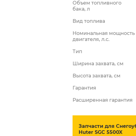
Объем топливного
силки
бака, л
риалы
Вид топлива
Номинальная мощность
двигателя, л.с.
Тип
Ширина захвата, см
Высота захвата, см
Гарантия
Расширенная гарантия
Запчасти для Снего
Huter SGC 5500X