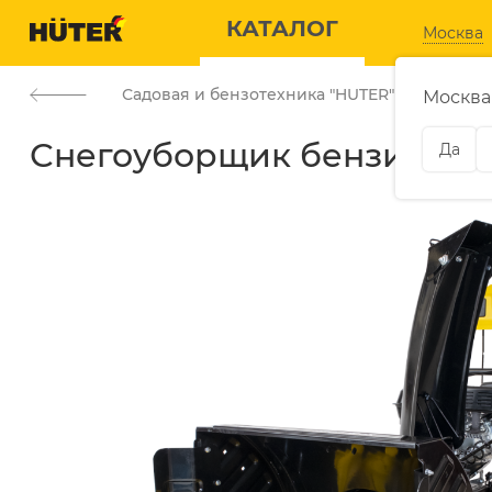
КАТАЛОГ
КАТАЛОГ
Москва
Садовая и бензотехника "HUTER"
С
—
Москва
Снегоуборщик бензиновый
Да
ЭЛЕКТРОГЕНЕРАТОРЫ
САДОВАЯ
Дизельные генераторы
Аккумуляторные
газонокосилки
Газовые генераторы
Аккумуляторные
Бензиновые генераторы
секаторы
Инверторные генераторы
Бензиновые
воздуходувки
Расходные материалы
Бензиновые
скарификаторы