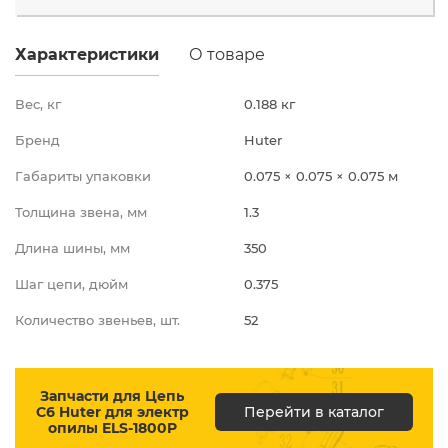
Промышленная д.12
Характеристики
О товаре
Вес, кг
0.188 кг
Бренд
Huter
Габариты упаковки
0.075 × 0.075 × 0.075 м
Толщина звена, мм
1.3
Длина шины, мм
350
Шаг цепи, дюйм
0.375
Количество звеньев, шт.
52
Запчасти для Цепь
C6 Huter для электр
Перейти в каталог
опилы ELS-1800P