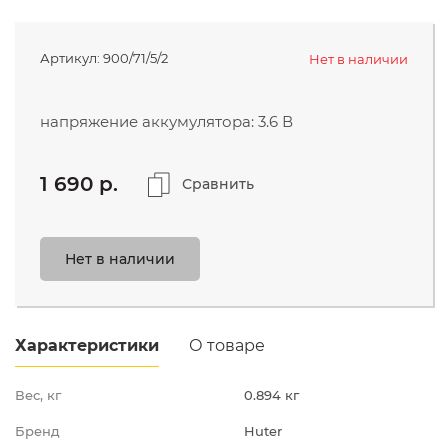
МОЙКИ ВЫСОКОГО ДАВЛЕНИЯ
ЭЛЕКТРОТЕХНИЧЕСКАЯ
Артикул:
900/71/5/2
Компания
Нет в наличии
ПРОДУКЦИЯ
Поддержка и сервис
напряжение аккумулятора: 3.6 В
Видео
1 690 p.
Сравнить
8 (800) 777-35-42
бесплатно с мобильного
Нет в наличии
take@utake.ru
Характеристики
О товаре
Вес, кг
0.894 кг
Бренд
Huter