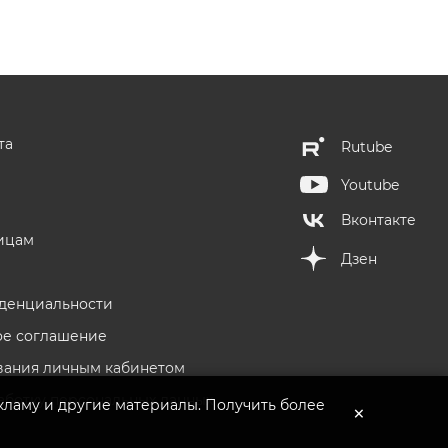
та
Rutube
Youtube
Вконтакте
ицам
Дзен
денциальности
ое соглашение
вания личным кабинетом
аботку персональных данных
кламу и другие материалы. Получить более
×