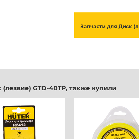
силки
риалы
Запчасти для Диск (
 (лезвие) GTD-40TP, также купили