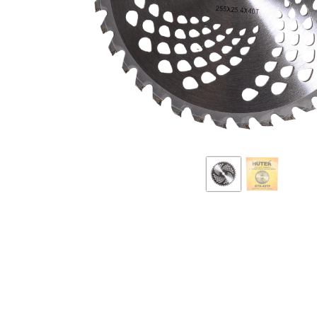
Бензопилы
Виброплиты
Дровоколы
Измельчители
электрические
Механические
газонокосилки
Мотокультиватор
сельскохозяйств
техника
Опрыскиватели
аккумуляторные
Электрические
скарификаторы
Снегоуборщики
бензиновые
Электрические
воздуходувки