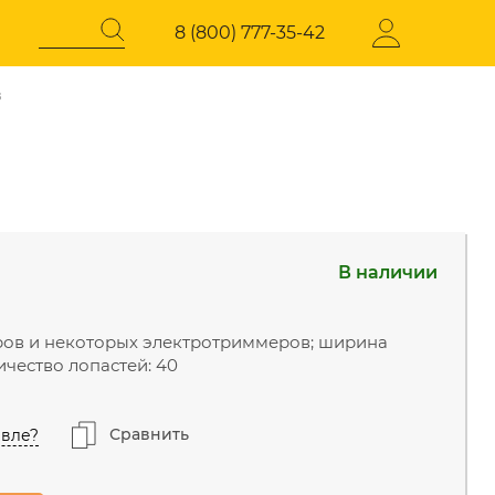
8 (800) 777-35-42
в
Регистрация
СОКОГО
ЭЛЕКТРОТЕХНИЧЕСКАЯ
ПРОДУКЦИЯ
В наличии
давления
Стабилизаторы напряжения
нский г.о., Горки
В наличии
 шоссе 31-й км, 34/1
ров и некоторых электротриммеров; ширина
ичество лопастей: 40
иастов, Западная
Скоро в продаже
Сравнить
вле?
д, 23с14
В наличии