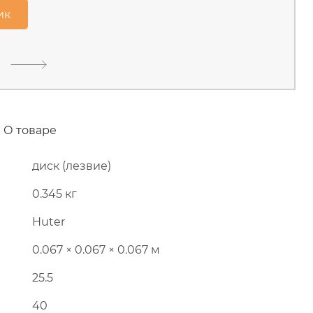
тищинский район, д.Грибки,
ик
Скоро в продаже
О товаре
диск (лезвие)
0.345 кг
Huter
0.067 × 0.067 × 0.067 м
25.5
40