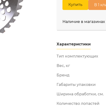
Московская область, Мы
Купить
В 1 кл
Бензорезы
ул. Промышленная д.12
Двигатели
Измельчители
Наличие в магазинах
бензиновые
Лодочные моторы
Мотобуры
Характеристики
Мотопомпы
ы и
енная
Опрыскиватели
Тип комплектующих
бензиновые
Снегоуборщики
Вес, кг
аккумуляторные
Бренд
Снегоуборщики
электрические
Габариты упаковки
Электрические
триммеры
Ширина обработки, см.
Электропилы
Количество лопастей