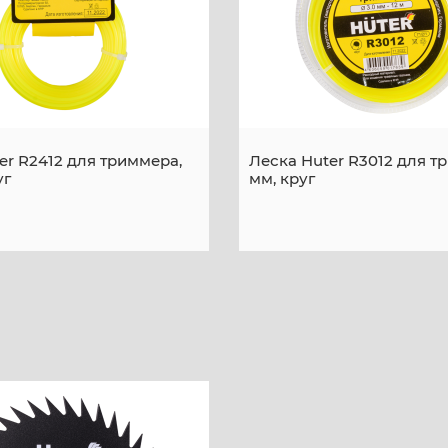
er R2412 для триммера,
Леска Huter R3012 для т
уг
мм, круг