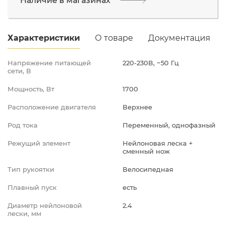
Наличие в магазинах
Промышленная д.12
Характеристики
О товаре
Документация
Напряжение питающей
220-230В, ~50 Гц
сети, В
Мощность, Вт
1700
Расположение двигателя
Верхнее
Род тока
Переменный, однофазный
Режущий элемент
Нейлоновая леска +
сменный нож
Тип рукоятки
Велосипедная
Плавный пуск
есть
Диаметр нейлоновой
2.4
лески, мм