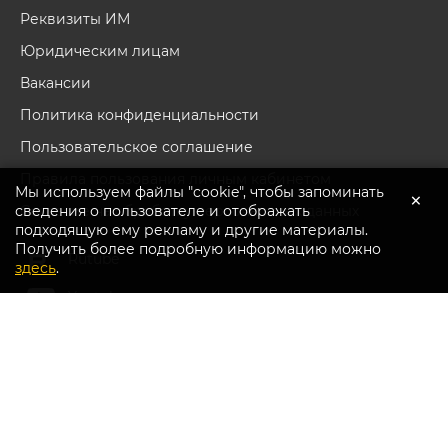
Реквизиты ИМ
Юридическим лицам
Вакансии
Политика конфиденциальности
Пользовательское соглашение
Правила пользования личным кабинетом
Мы используем файлы "cookie", чтобы запоминать
×
сведения о пользователе и отображать
Согласие на обработку персональных данных
подходящую ему рекламу и другие материалы.
Получить более подробную информацию можно
Перейти в каталог
Rutube
здесь
.
Youtube
Вконтакте
Дзен