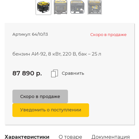
МОЙКИ ВЫСОКОГО ДАВЛЕНИЯ
+ 2
ЭЛЕКТРОТЕХНИЧЕСКАЯ
Компания
ПРОДУКЦИЯ
Поддержка и сервис
Артикул:
64/10/13
Скоро в продаже
Видео
бензин АИ-92, 8 кВт, 220 В, бак – 25 л
8 (800) 777-35-42
87 890 p.
Сравнить
бесплатно с мобильного
take@utake.ru
Скоро в продаже
Уведомить о поступлении
Характеристики
О товаре
Документация