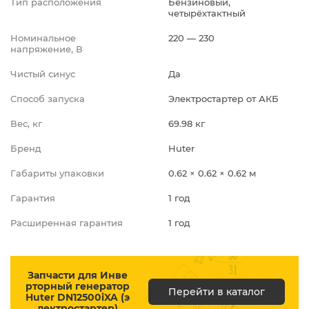
Тип расположения
Бензиновый,
четырёхтактный
Номинальное
220 — 230
напряжение, В
Чистый синус
Да
Способ запуска
Электростартер от АКБ
Вес, кг
69.98 кг
Бренд
Huter
Габариты упаковки
0.62 × 0.62 × 0.62 м
Гарантия
1 год
Расширенная гарантия
1 год
Запчасти для Инве
рторный генератор
Перейти в каталог
Huter DN12500iXA (э
лектростартер)