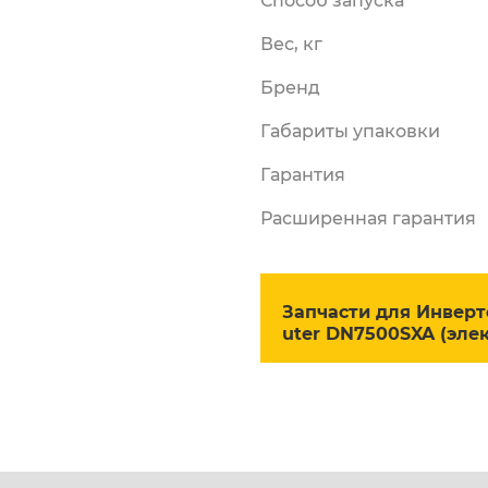
Способ запуска
Вес, кг
Бренд
Габариты упаковки
Гарантия
Расширенная гарантия
Запчасти для Инверт
uter DN7500SXA (эле