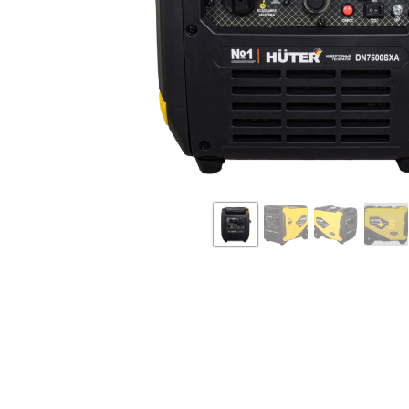
Бензопилы
Виброплиты
Дровоколы
Измельчители
электрические
Механические
газонокосилки
Мотокультиватор
сельскохозяйств
техника
+ 5
Опрыскиватели
аккумуляторные
Электрические
скарификаторы
Снегоуборщики
бензиновые
Электрические
воздуходувки