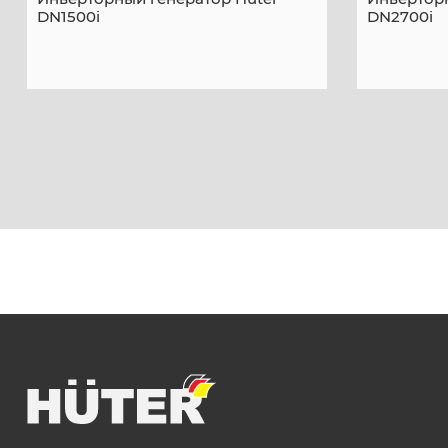
DN1500i
DN2700i