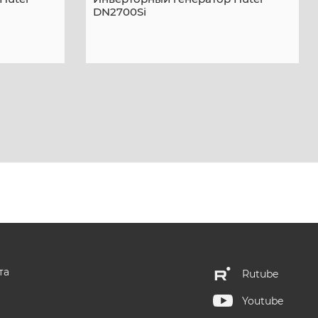
DN2700Si
та
Rutube
Youtube