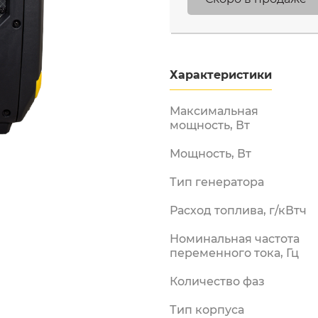
Бензорезы
Двигатели
Измельчители
бензиновые
Характеристики
Лодочные моторы
Максимальная
Мотобуры
мощность, Вт
Мотопомпы
ы и
енная
Мощность, Вт
Опрыскиватели
бензиновые
Тип генератора
Снегоуборщики
аккумуляторные
Расход топлива, г/кВтч
Снегоуборщики
Номинальная частота
электрические
переменного тока, Гц
Электрические
триммеры
Количество фаз
Электропилы
Тип корпуса