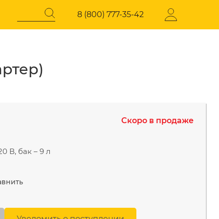
8 (800) 777-35-42
артер)
Регистрация
СОКОГО
ЭЛЕКТРОТЕХНИЧЕСКАЯ
ПРОДУКЦИЯ
Скоро в продаже
давления
Стабилизаторы напряжения
0 В, бак – 9 л
авнить
Уведомить о поступлении