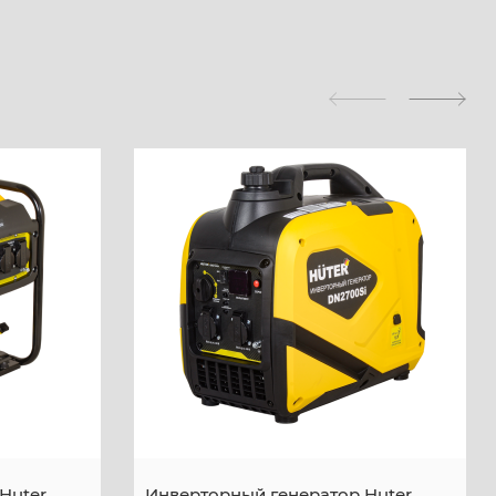
Huter
Инверторный генератор Huter