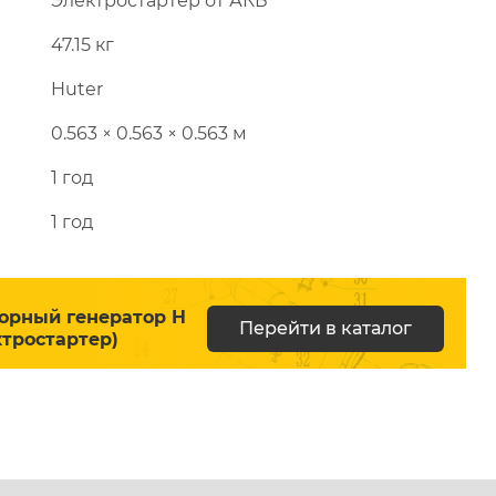
Электростартер от АКБ
47.15 кг
Huter
0.563 × 0.563 × 0.563 м
1 год
1 год
орный генератор H
Перейти в каталог
ктростартер)