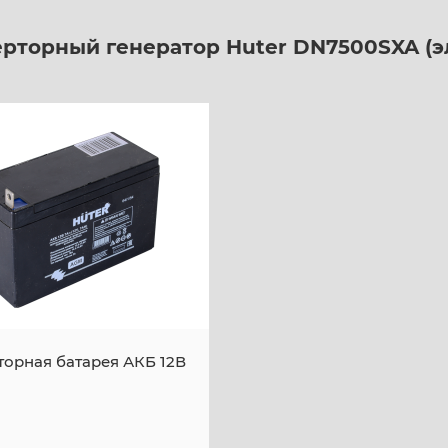
рторный генератор Huter DN7500SXA (э
орная батарея АКБ 12В