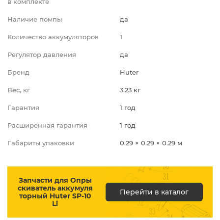
в комплекте
Наличие помпы
да
Количество аккумуляторов
1
Регулятор давления
да
Бренд
Huter
Вес, кг
3.23 кг
Гарантия
1 год
Расширенная гарантия
1 год
Габариты упаковки
0.29 × 0.29 × 0.29 м
Запчасти для Опры
скиватель аккумуля
Перейти в каталог
торный Huter SP-10
Li