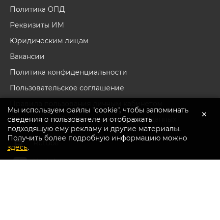
Политика ОПД
Реквизиты ИМ
Юридическим лицам
Вакансии
Политика конфиденциальности
Пользовательское соглашение
Правила пользования личным кабинетом
Мы используем файлы "cookie", чтобы запоминать
×
сведения о пользователе и отображать
Согласие на обработку персональных данных
подходящую ему рекламу и другие материалы.
Получить более подробную информацию можно
Перейти в каталог
Rutube
здесь
.
Youtube
Вконтакте
Дзен