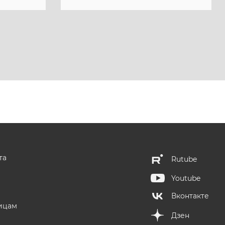
та
Rutube
Youtube
Вконтакте
ицам
Дзен