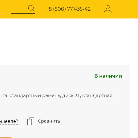
8 (800) 777-35-42
Регистрация
СОКОГО
ЭЛЕКТРОТЕХНИЧЕСКАЯ
ПРОДУКЦИЯ
В наличии
давления
Стабилизаторы напряжения
нский г.о., Горки
В наличии
 шоссе 31-й км, 34/1
нга, стандартный ремень, диск 3Т, стандартная
иастов, Западная
В наличии
Сравнить
ешевле?
д, 23с14
В наличии