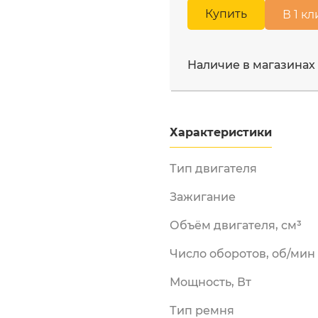
Московская область, Мы
Купить
В 1 кл
Бензорезы
ул. Промышленная д.12
Двигатели
Измельчители
Наличие в магазинах
бензиновые
Лодочные моторы
Мотобуры
Характеристики
Мотопомпы
ы и
енная
Опрыскиватели
Тип двигателя
бензиновые
Снегоуборщики
Зажигание
аккумуляторные
Объём двигателя, см³
Снегоуборщики
электрические
Число оборотов, об/мин
Электрические
триммеры
Мощность, Вт
Электропилы
Тип ремня