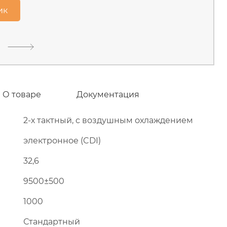
тищинский район, д.Грибки,
ик
В наличии
О товаре
Документация
2-х тактный, с воздушным охлаждением
электронное (CDI)
32,6
9500±500
1000
Стандартный