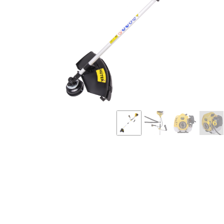
Бензопилы
Виброплиты
Дровоколы
Измельчители
электрические
Механические
газонокосилки
Мотокультиватор
сельскохозяйств
техника
+ 6
Опрыскиватели
аккумуляторные
Электрические
скарификаторы
Снегоуборщики
бензиновые
Электрические
воздуходувки