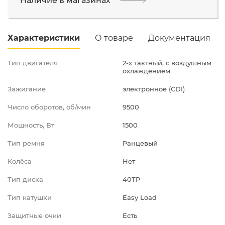
Наличие в магазинах
Промышленная д.12
Характеристики
О товаре
Документация
Тип двигателя
2-х тактный, с воздушным
охлаждением
Зажигание
электронное (CDI)
Число оборотов, об/мин
9500
Мощность, Вт
1500
Тип ремня
Ранцевый
Колёса
Нет
Тип диска
40ТР
Тип катушки
Easy Load
Защитные очки
Есть